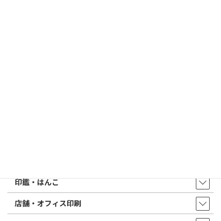
2026/03/09
はんこ屋さん21からのお知らせ
電子印鑑の使い方は？メリットやデメリットも解説
2026/02/13
はんこ屋さん21からのお知らせ
印鑑の書体（古印体・篆書体・印相体・楷書体・行書体）とは？
特徴とフォントの選び方
はんこ屋さん21からのお知らせ一覧 ≫
トップページ
店舗・アクセス
取扱商品・サービス
印鑑・はんこ
店舗・オフィス印刷