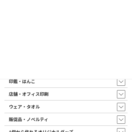
印鑑の書体（古印体・篆書体・印相体・楷書体・行書体）とは？
特徴とフォントの選び方
はんこ屋さん21からのお知らせ一覧 ≫
トップページ
店舗・アクセス
取扱商品・サービス
印鑑・はんこ
店舗・オフィス印刷
ウェア・タオル
販促品・ノベルティ